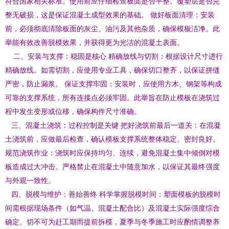
符合国家相关标准。使用前应仔细检查板面是否平整、覆塑层是否完
整无破损，这是保证混凝土成型效果的基础。 做好板面清理：安装
前，必须彻底清除板面的灰尘、油污及其他杂质，确保模板洁净。此
举能有效改善脱模效果，并获得更为光洁的混凝土表面。
二、安装与支撑：稳固是核心 精确放线与切割：根据设计尺寸进行
精确放线。如需切割，应使用专业工具，确保切口整齐，以保证拼缝
严密，防止漏浆。 保证支撑牢固：安装时，应使用方木、钢架等构成
可靠的支撑系统，所有连接点必须牢固。此举旨在防止模板在浇筑过
程中发生变形或位移，确保构件尺寸准确。
三、混凝土浇筑：过程控制是关键 把好浇筑前最后一道关：在混凝
土浇筑前，应做最后检查，确认模板支撑系统整体稳定、密封良好。
规范浇筑作业：浇筑时应保持均匀、连续，避免混凝土集中倾倒对模
板造成过大冲击。严格禁止在混凝土中随意加水，以保证其最终强度
与外观一致性。
四、脱模与维护：善始善终 科学掌握脱模时间：塑面模板的脱模时
间需根据现场条件（如气温、混凝土配合比）及混凝土实际强度综合
确定。切不可为赶工期而提前拆模，夏季与冬季施工时应酌情调整养